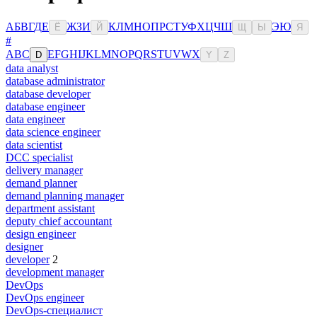
А
Б
В
Г
Д
Е
Ж
З
И
К
Л
М
Н
О
П
Р
С
Т
У
Ф
Х
Ц
Ч
Ш
Э
Ю
Ё
Й
Щ
Ы
Я
#
A
B
C
E
F
G
H
I
J
K
L
M
N
O
P
Q
R
S
T
U
V
W
X
D
Y
Z
data analyst
database administrator
database developer
database engineer
data engineer
data science engineer
data scientist
DCC specialist
delivery manager
demand planner
demand planning manager
department assistant
deputy chief accountant
design engineer
designer
developer
2
development manager
DevOps
DevOps engineer
DevOps-специалист