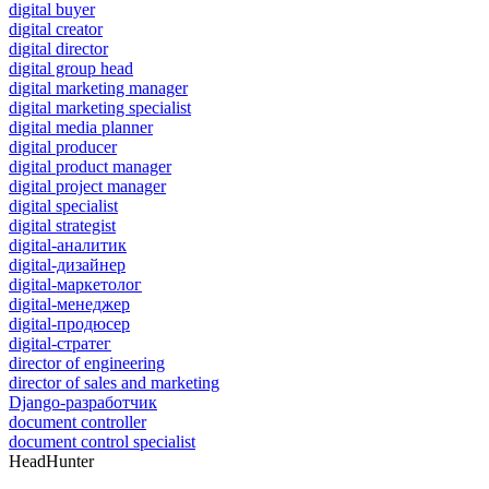
digital buyer
digital creator
digital director
digital group head
digital marketing manager
digital marketing specialist
digital media planner
digital producer
digital product manager
digital project manager
digital specialist
digital strategist
digital-аналитик
digital-дизайнер
digital-маркетолог
digital-менеджер
digital-продюсер
digital-стратег
director of engineering
director of sales and marketing
Django-разработчик
document controller
document control specialist
HeadHunter