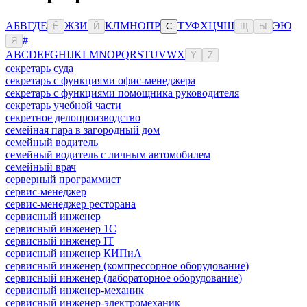
А
Б
В
Г
Д
Е
Ж
З
И
К
Л
М
Н
О
П
Р
Т
У
Ф
Х
Ц
Ч
Ш
Э
Ю
Ё
Й
С
Щ
Ы
#
Я
A
B
C
D
E
F
G
H
I
J
K
L
M
N
O
P
Q
R
S
T
U
V
W
X
Y
Z
секретарь суда
секретарь с функциями офис-менеджера
секретарь с функциями помощника руководителя
секретарь учебной части
секретное делопроизводство
семейная пара в загородный дом
семейный водитель
семейный водитель с личным автомобилем
семейный врач
серверный программист
сервис-менеджер
сервис-менеджер ресторана
сервисный инженер
сервисный инженер 1С
сервисный инженер IT
сервисный инженер КИПиА
сервисный инженер (компрессорное оборудование)
сервисный инженер (лабораторное оборудование)
сервисный инженер-механик
сервисный инженер-электромеханик