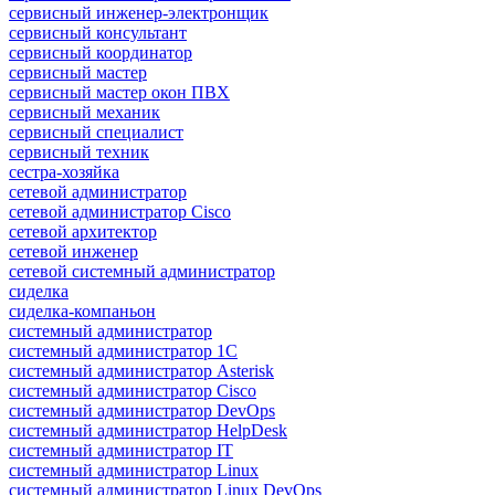
сервисный инженер-электронщик
сервисный консультант
сервисный координатор
сервисный мастер
сервисный мастер окон ПВХ
сервисный механик
сервисный специалист
сервисный техник
сестра-хозяйка
сетевой администратор
сетевой администратор Cisco
сетевой архитектор
сетевой инженер
сетевой системный администратор
сиделка
сиделка-компаньон
системный администратор
системный администратор 1С
системный администратор Asterisk
системный администратор Cisco
системный администратор DevOps
системный администратор HelpDesk
системный администратор IT
системный администратор Linux
системный администратор Linux DevOps