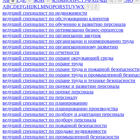
А
Б
Г
Д
Е
Ж
З
И
К
Л
М
Н
О
П
Р
С
Т
У
Ф
Х
Ц
Ч
Ш
Э
Ю
В
Ё
Й
Щ
Ы
Я
A
B
C
D
E
F
G
H
I
J
K
L
M
N
O
P
Q
R
S
T
U
V
W
X
Y
Z
ведущий специалист по недвижимости
ведущий специалист по обслуживанию клиентов
ведущий специалист по обучению и развитию персонала
ведущий специалист по оптимизации бизнес-процессов
ведущий специалист по организации закупок
ведущий специалист по организации и нормированию труда
ведущий специалист по организационному развитию
ведущий специалист по отчетности
ведущий специалист по охране окружающей среды
ведущий специалист по охране труда
ведущий специалист по охране труда и пожарной безопасности
ведущий специалист по охране труда и промышленной безопас
ведущий специалист по охране труда и технике безопасности
ведущий специалист по оценке и развитию персонала
ведущий специалист по оценке персонала
ведущий специалист по персоналу
ведущий специалист по планированию
ведущий специалист по планированию производства
ведущий специалист по подбору и адаптации персонала
ведущий специалист по подбору персонала
ведущий специалист по пожарной безопасности
ведущий специалист по продаже недвижимости
ведущий специалист по промышленной безопасности